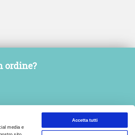
n ordine?
Accetta tutti
cial media e
nostro sito