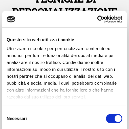
PERSONALIZZAZIONE
L’abbigliamento promozionale e il gadget sono il
Questo sito web utilizza i cookie
miglior veicolo di trasmissione che possa lasciare
Utilizziamo i cookie per personalizzare contenuti ed
un’impronta della propria azienda.
annunci, per fornire funzionalità dei social media e per
analizzare il nostro traffico. Condividiamo inoltre
Per questo motivo essere in grado di
informazioni sul modo in cui utilizza il nostro sito con i
personalizzare in modo ottimale con le migliori
tecniche è una peculiarità molto importante.
nostri partner che si occupano di analisi dei dati web,
pubblicità e social media, i quali potrebbero combinarle
Offriamo un servizio di stampa su tessuto con
con altre informazioni che ha fornito loro o che hanno
tecnica di serigrafia fino a 12 colori; ricamo con
raccolto dal suo utilizzo dei loro servizi.
multi-teste fino a 16 colori; stampa digitale UV
diretta su tessuti e su oggettisica.
S
Un’ altra tecnica di personalizzazione a nostra
Necessari
disposizione, molto utilizzata in ambito
e
promozionale, è l’ incisione laser, per dare
l